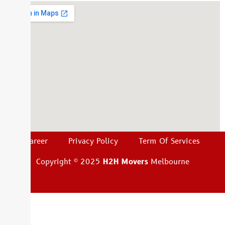
Career
Privacy Policy
Term Of Services
Copyright © 2025
H2H Movers
Melbourne