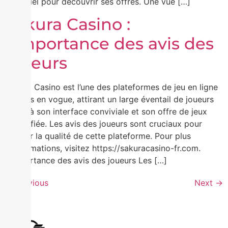
essentiel pour découvrir ses offres. Une vue […]
Sakura Casino :
l’importance des avis des
joueurs
Sakura Casino est l’une des plateformes de jeu en ligne
les plus en vogue, attirant un large éventail de joueurs
grâce à son interface conviviale et son offre de jeux
diversifiée. Les avis des joueurs sont cruciaux pour
évaluer la qualité de cette plateforme. Pour plus
d’informations, visitez https://sakuracasino-fr.com.
L’importance des avis des joueurs Les […]
←
Previous
Next
→