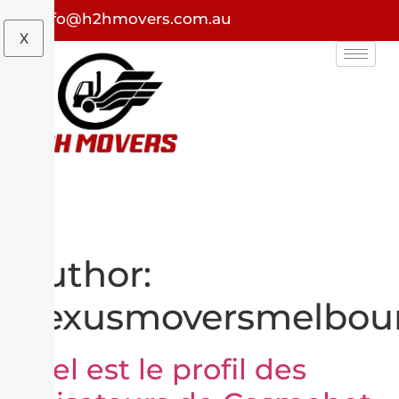
info@h2hmovers.com.au
X
Author:
nexusmoversmelbou
Quel est le profil des