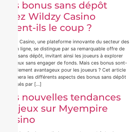
Les bonus sans dépôt
chez Wildzy Casino
valent-ils le coup ?
Wildzy Casino, une plateforme innovante du secteur des
jeux en ligne, se distingue par sa remarquable offre de
bonus sans dépôt, invitant ainsi les joueurs à explorer
leurs jeux sans engager de fonds. Mais ces bonus sont-
ils réellement avantageux pour les joueurs ? Cet article
examinera les différents aspects des bonus sans dépôt
proposés par […]
Les nouvelles tendances
de jeux sur Myempire
Casino