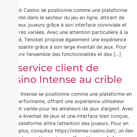
Tenobet Casino se positionne comme une plateforme
innovante dans le secteur du jeu en ligne, attirant de
nombreux joueurs grâce à son interface conviviale et
ses offres variées. Avec une attention particulière à la
sécurité, Tenobet propose également une expérience
enrichissante grâce à son large éventail de jeux. Pour
découvrir l’ensemble des fonctionnalités et des […]
Le service client de
Casino Intense au crible
Casino Intense se positionne comme une plateforme en
ligne performante, offrant une expérience utilisateur
fluide et variée pour les amateurs de jeux d’argent. Avec
un large éventail de jeux et une interface bien conçue,
cette plateforme attire l’attention des joueurs. Pour en
savoir plus, consultez https://intense-casino.bet/, un lien