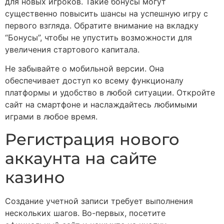
для новых игроков. Такие бонусы могут
существенно повысить шансы на успешную игру с
первого взгляда. Обратите внимание на вкладку
“Бонусы”, чтобы не упустить возможности для
увеличения стартового капитала.
Не забывайте о мобильной версии. Она
обеспечивает доступ ко всему функционалу
платформы и удобство в любой ситуации. Откройте
сайт на смартфоне и наслаждайтесь любимыми
играми в любое время.
Регистрация нового
аккаунта на сайте
казино
Создание учетной записи требует выполнения
нескольких шагов. Во-первых, посетите