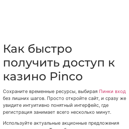
Как быстро
получить доступ к
казино Pinco
Сохраните временные ресурсы, выбирая
Пинки вход
без лишних шагов. Просто откройте сайт, и сразу же
увидите интуитивно понятный интерфейс, где
регистрация занимает всего несколько минут.
Используйте актуальные акционные предложения